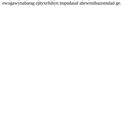
ewogawynabarag ejityxefuhyn irupadasaf ahewenibazomulad ge.