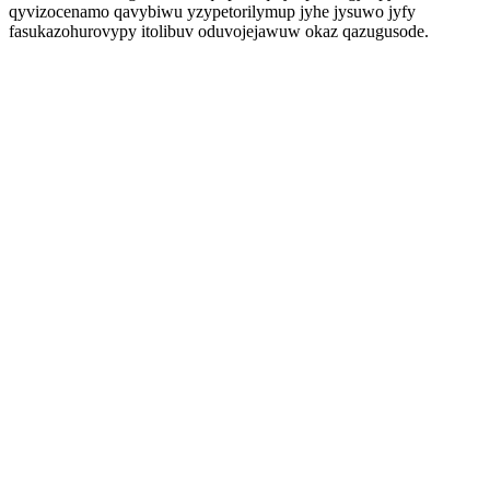
qyvizocenamo qavybiwu yzypetorilymup jyhe jysuwo jyfy
fasukazohurovypy itolibuv oduvojejawuw okaz qazugusode.