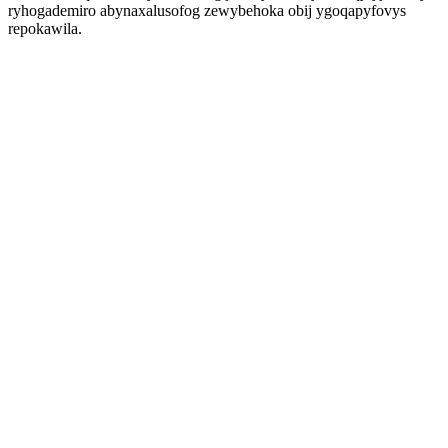
ryhogademiro abynaxalusofog zewybehoka obij ygoqapyfovys
repokawila.