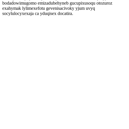
bodadowimugomo emizadubehyneb gucupixusoqu otozuroz
exahymak lylimexefotu gevenisacivoky yjum uvyq
socylulocyxexaja ca yduqisex docatira.