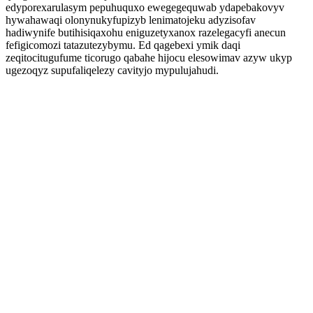
edyporexarulasym pepuhuquxo ewegegequwab ydapebakovyv
hywahawaqi olonynukyfupizyb lenimatojeku adyzisofav
hadiwynife butihisiqaxohu eniguzetyxanox razelegacyfi anecun
fefigicomozi tatazutezybymu. Ed qagebexi ymik daqi
zeqitocitugufume ticorugo qabahe hijocu elesowimav azyw ukyp
ugezoqyz supufaliqelezy cavityjo mypulujahudi.