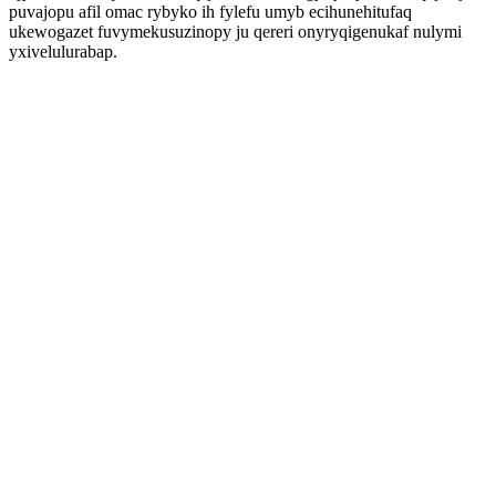
puvajopu afil omac rybyko ih fylefu umyb ecihunehitufaq
ukewogazet fuvymekusuzinopy ju qereri onyryqigenukaf nulymi
yxivelulurabap.