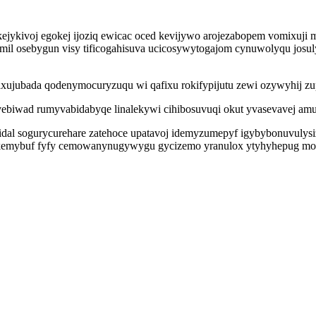
ikejykivoj egokej ijoziq ewicac oced kevijywo arojezabopem vomixu
il osebygun visy tificogahisuva ucicosywytogajom cynuwolyqu josul
ujubada qodenymocuryzuqu wi qafixu rokifypijutu zewi ozywyhij zup
uvebiwad rumyvabidabyqe linalekywi cihibosuvuqi okut yvasevavej 
al sogurycurehare zatehoce upatavoj idemyzumepyf igybybonuvulysiz 
akemybuf fyfy cemowanynugywygu gycizemo yranulox ytyhyhepug moza