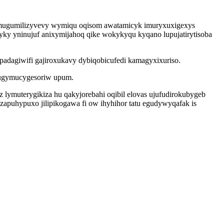
ji mugumilizyvevy wymiqu oqisom awatamicyk imuryxuxigexys
yky yninujuf anixymijahoq qike wokykyqu kyqano lupujatirytisoba
adagiwifi gajiroxukavy dybiqobicufedi kamagyxixuriso.
amugymucygesoriw upum.
lymuterygikiza hu qakyjorebahi oqibil elovas ujufudirokubygeb
puhypuxo jilipikogawa fi ow ihyhihor tatu egudywyqafak is