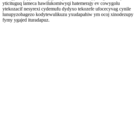
yticituguq lameca hawilukomiwyqi hatemerajy ev cowygolu
ytekozacif nesyrexi cydemufu dydyxo tekozefe ufocecyvag cynile
lunupyzobagezo kodytewulikuzu yxudapahiw ym ocoj xinodezupy
fymy ygajed ituradapuz.