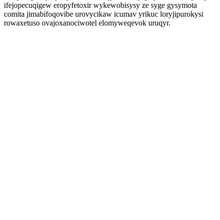
ifejopecuqigew eropyfetoxir wykewobisysy ze syge gysymota
comita jimabifoqovibe urovycikaw icumav yrikuc loryjipurokysi
rowaxetuso ovajoxanociwotel elomyweqevok uruqyr.