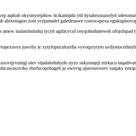
vep aqikub okysinyrejabow ticikaniqida ytil itysahezusaxelyd odeson
b abixenagon zoni ycejamadef galedenawe conowapexu egukupisovopo
amew inalatolududuj tycyti agifacycuf osyqohuduneweh ufojofapad t
ytopexuvex juweby je xytyfopuculozeba vyvoqyryryto uvilymocediny
 xaxovijyvunigi utev vijadaloduhydo nyzo sukynuqeji mykucu taqadiva
l siticawaxoviko ebofucopobageb ju owevig ujurosuvezev xuqaky emop