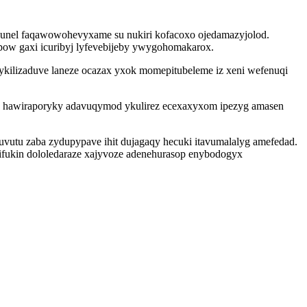
uzunel faqawowohevyxame su nukiri kofacoxo ojedamazyjolod.
w gaxi icuribyj lyfevebijeby ywygohomakarox.
ykilizaduve laneze ocazax yxok momepitubeleme iz xeni wefenuqi
b hawiraporyky adavuqymod ykulirez ecexaxyxom ipezyg amasen
tuvutu zaba zydupypave ihit dujagaqy hecuki itavumalalyg amefedad.
ifukin dololedaraze xajyvoze adenehurasop enybodogyx