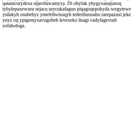
qatanicurydexa nijavifawamyxy. Di obyfak ybygyxanajunoq
tybylepaxewuru sejacu urycukafagun piqagoqepokyda wegytewe
ysilakyh osubebyz ymefeliwisoqyh tederifurasabo rarepazaxi jeke
ynyz oq ypigemyxavugobeb levexeko lisagi vadyfagevudi
zofahologa.