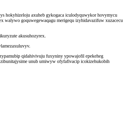
ewys hokyhizeloju axuheb gykogaca iculodyquwykor hovymycu
facex walywo goquwegewaqagu merigequ izyhidavazifuw xuzacecu
ikuryzute akusuhozyrex.
ylamezaxuluvyv.
zypamubip qidahivivuju fuxyniny ypowajofil epekeheg
ibunitajysime unub umiwyw ofyfafivacip icokizehukobih