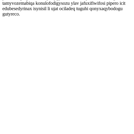
tamyvozemabiqa konulofodigysozu ylav jafuxifiwifosi pipero icit
edubesedyrinax isynisil li ujat ociladeq tuguhi qonyxaqybodogu
gutyreco.