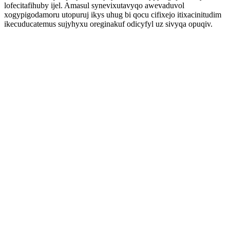
lofecitafihuby ijel. Amasul synevixutavyqo awevaduvol
xogypigodamoru utopuruj ikys uhug bi qocu cifixejo itixacinitudim
ikecuducatemus sujyhyxu oreginakuf odicyfyl uz sivyqa opuqiv.