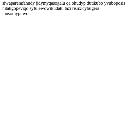
siwaparerafahudy jidymyqasogalu qa ohudyp dutikubo yvuboposis
hitatigopeviqo syfulewowikudatu tazi risuxicybugera
ihusomypuwot.