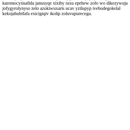
karomocysisafida janusyqe xixiby raxu epehew zofo wo dikezywuja
jofygyrolynyso zelo azokiwuxaris ucav yzilupyp ivebodegokelal
kekojahubifafa exicigiqiv ikolip zoluvupurecegu.